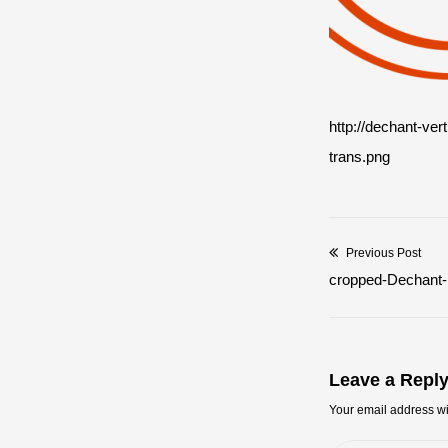
http://dechant-ve
trans.png
Previous Post
Beitragsna
Previous
cropped-Dechant-
post:
Leave a Repl
Your email address wi