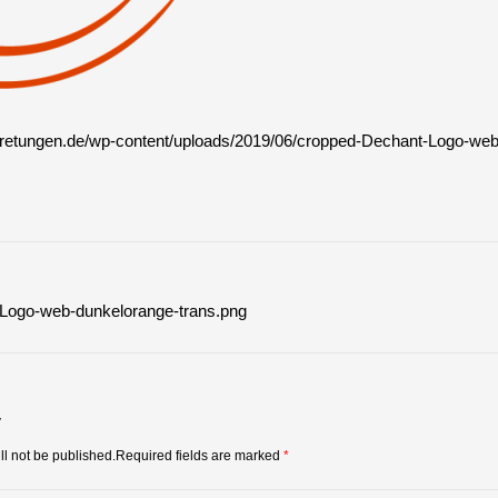
rtretungen.de/wp-content/uploads/2019/06/cropped-Dechant-Logo-we
vigation
Logo-web-dunkelorange-trans.png
y
ll not be published.Required fields are marked
*