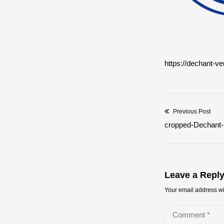
https://dechant-v
Previous Post
Beitragsna
Previous
cropped-Dechant-
post:
Leave a Repl
Your email address wi
Comment