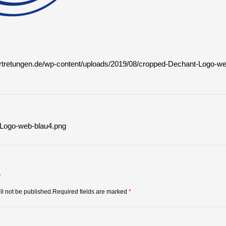
ertretungen.de/wp-content/uploads/2019/08/cropped-Dechant-Logo-w
vigation
Logo-web-blau4.png
y
ll not be published.Required fields are marked
*